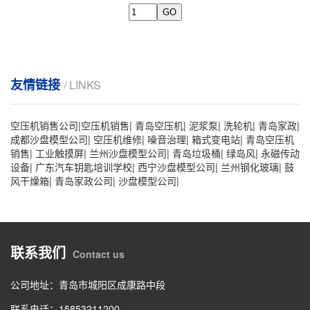
友情链接
/ LINKS
空压机销售公司
|
空压机销售
|
青岛空压机
|
泥浆泵
|
洗轮机
|
青岛家政
|
成都沙盘模型公司
|
空压机维修
|
噪音治理
|
箱式变电站
|
青岛空压机
销售
|
工业触摸屏
|
兰州沙盘模型公司
|
青岛垃圾桶
|
绿岛风
|
永磁传动
设备
|
广东汽车钥匙培训学校
|
西宁沙盘模型公司
|
兰州钢化玻璃
|
鼓
风干燥箱
|
青岛家政公司
|
沙盘模型公司
|
联系我们
Contact us
公司地址：青岛市城阳区成康路中段
联系电话：
15853211200