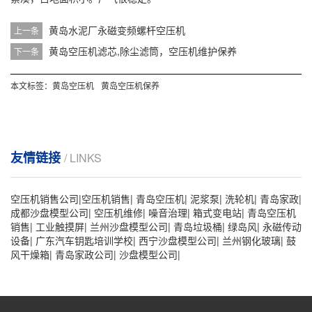
黄岛
水泥厂永磁变频螺杆空压机
上一条
黄岛
空压机滤芯,除尘滤筒，空压机维护保养
下一条
本文标签：
黄岛空压机
黄岛空压机保养
友情链接
/ LINKS
空压机销售公司
|
空压机销售
|
青岛空压机
|
泥浆泵
|
洗轮机
|
青岛家政
|
成都沙盘模型公司
|
空压机维修
|
噪音治理
|
箱式变电站
|
青岛空压机
销售
|
工业触摸屏
|
兰州沙盘模型公司
|
青岛垃圾桶
|
绿岛风
|
永磁传动
设备
|
广东汽车钥匙培训学校
|
西宁沙盘模型公司
|
兰州钢化玻璃
|
鼓
风干燥箱
|
青岛家政公司
|
沙盘模型公司
|